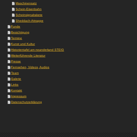
Maschinensatz
Schein-Eisenbahn
Scheinsignalrakete
Sheddach-Attrappe
Funde
Besichtigung
Termine
Kunst und Kultur
Historientafel am neanderland STEIG
Weiterführende Literatur
Presse
Fernsehen, Videos, Audios
Team
Galerie
Links
Kontakt
Impressum
Datenschutzerklärung