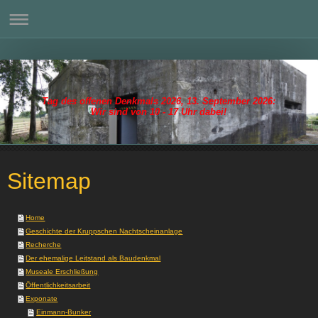
Tag des offenen Denkmals 2026, 13. September 2026:
Wir sind von 10 - 17 Uhr dabei!
Sitemap
Home
Geschichte der Kruppschen Nachtscheinanlage
Recherche
Der ehemalige Leitstand als Baudenkmal
Museale Erschließung
Öffentlichkeitsarbeit
Exponate
Einmann-Bunker