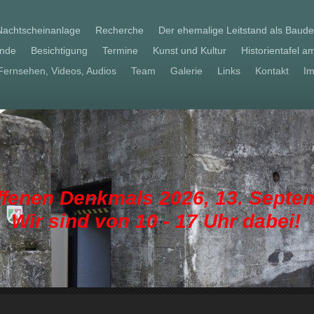
Nachtscheinanlage
Recherche
Der ehemalige Leitstand als Baud
nde
Besichtigung
Termine
Kunst und Kultur
Historientafel 
Fernsehen, Videos, Audios
Team
Galerie
Links
Kontakt
I
ffenen Denkmals 2026, 13. Septe
Wir sind von 10 - 17 Uhr dabei!