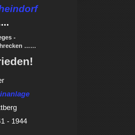
heindorf
...
eges -
chrecken ……
ieden!
er
inanlage
ttberg
41 - 1944